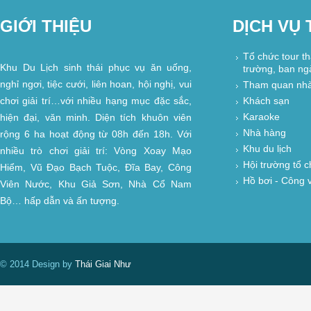
GIỚI THIỆU
DỊCH VỤ 
Tổ chức tour t
Khu Du Lịch sinh thái phục vụ ăn uống,
trường, ban ng
nghỉ ngơi, tiệc cưới, liên hoan, hội nghị, vui
Tham quan nhà
chơi giải trí…với nhiều hạng mục đặc sắc,
Khách sạn
Karaoke
hiện đại, văn minh. Diện tích khuôn viên
Nhà hàng
rộng 6 ha hoạt động từ 08h đến 18h. Với
Khu du lịch
nhiều trò chơi giải trí: Vòng Xoay Mạo
Hội trường tổ c
Hiểm, Vũ Đạo Bạch Tuộc, Đĩa Bay, Công
Hồ bơi - Công 
Viên Nước, Khu Giả Sơn, Nhà Cổ Nam
Bộ… hấp dẫn và ấn tượng.
© 2014 Design by
Thái Giai Như